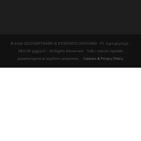
© 2018 GESTISOFTWARE di D'ESPOSITO CRISTIANO - P.I. 04104230232 -
REA VR 3392307 - All Rights Reserved - Tutti i marchi riportati
appartengono ai legittimi proprietari. -
Cookies & Privacy Policy