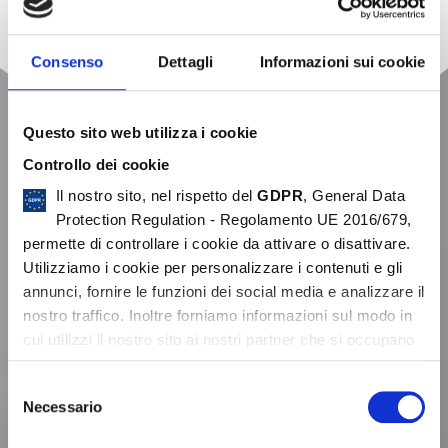
Consenso
Dettagli
Informazioni sui cookie
Questo sito web utilizza i cookie
Controllo dei cookie
Il nostro sito, nel rispetto del
GDPR
, General Data
Protection Regulation - Regolamento UE 2016/679,
permette di controllare i cookie da attivare o disattivare.
Utilizziamo i cookie per personalizzare i contenuti e gli
SCANSIONE 3D DEL BATTISTRADA
annunci, fornire le funzioni dei social media e analizzare il
nostro traffico. Inoltre forniamo informazioni sul modo in
cui utilizzi il nostro sito ai nostri partner che si occupano
Elimina gli errori comunemente associati ai
di analisi dei dati web, pubblicità e social media, i quali
Selezione
potrebbero combinarle con altre informazioni che hai
misuratori di profondità manuali del battistrada
Necessario
del
fornito loro o che hanno raccolto in base al tuo utilizzo dei
consenso
loro servizi.